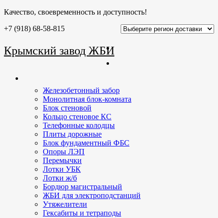
Качество, своевременность и доступность!
+7 (918) 68-58-815
Главная
Крымский завод ЖБИ
О заводе
Продукция
Железобетонный забор
Монолитная блок-комната
Блок стеновой
Кольцо стеновое КС
Телефонные колодцы
Плиты дорожные
Блок фундаментный ФБС
Опоры ЛЭП
Перемычки
Лотки УБК
Лотки ж/б
Бордюр магистральный
ЖБИ для электроподстанций
Утяжелители
Гексабиты и тетраподы