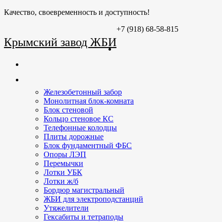
Качество, своевременность и доступность!
+7 (918) 68-58-815
Крымский завод ЖБИ
Главная
О заводе
Продукция
Железобетонный забор
Монолитная блок-комната
Блок стеновой
Кольцо стеновое КС
Телефонные колодцы
Плиты дорожные
Блок фундаментный ФБС
Опоры ЛЭП
Перемычки
Лотки УБК
Лотки ж/б
Бордюр магистральный
ЖБИ для электроподстанций
Утяжелители
Гексабиты и тетраподы