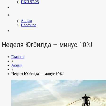
ПКП 57-25
Услуги
Новости
Акции
Полезное
Контакты
Неделя Югбилда — минус 10%!
Главная
/
Акции
/
Неделя Югбилда — минус 10%!