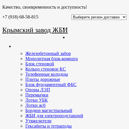
Качество, своевременность и доступность!
+7 (918) 68-58-815
Главная
Крымский завод ЖБИ
О заводе
Продукция
Железобетонный забор
Монолитная блок-комната
Блок стеновой
Кольцо стеновое КС
Телефонные колодцы
Плиты дорожные
Блок фундаментный ФБС
Опоры ЛЭП
Перемычки
Лотки УБК
Лотки ж/б
Бордюр магистральный
ЖБИ для электроподстанций
Утяжелители
Гексабиты и тетраподы