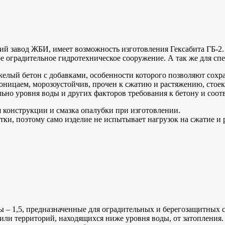
ий завод ЖБИ, имеет возможность изготовления Гексабита ГБ-2
ное оградительное гидротехническое сооружение. А так же для с
елый бетон с добавками, особенности которого позволяют сохра
оницаем, морозоустойчив, прочен к сжатию и растяжению, стоек
но уровня воды и других факторов требования к бетону и соотв
 конструкции и смазка опалубки при изготовлении.
ки, поэтому само изделие не испытывает нагрузок на сжатие и 
 – 1,5, предназначенные для оградительных и берегозащитных 
 или территорий, находящихся ниже уровня воды, от затопления