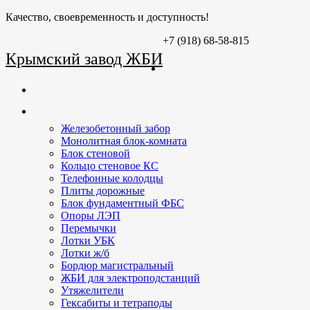
Качество, своевременность и доступность!
+7 (918) 68-58-815
Крымский завод ЖБИ
Главная
О заводе
Продукция
Железобетонный забор
Монолитная блок-комната
Блок стеновой
Кольцо стеновое КС
Телефонные колодцы
Плиты дорожные
Блок фундаментный ФБС
Опоры ЛЭП
Перемычки
Лотки УБК
Лотки ж/б
Бордюр магистральный
ЖБИ для электроподстанций
Утяжелители
Гексабиты и тетраподы