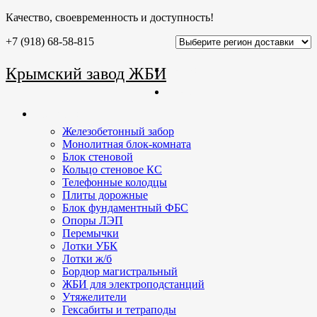
Качество, своевременность и доступность!
+7 (918) 68-58-815
Главная
Крымский завод ЖБИ
О заводе
Продукция
Железобетонный забор
Монолитная блок-комната
Блок стеновой
Кольцо стеновое КС
Телефонные колодцы
Плиты дорожные
Блок фундаментный ФБС
Опоры ЛЭП
Перемычки
Лотки УБК
Лотки ж/б
Бордюр магистральный
ЖБИ для электроподстанций
Утяжелители
Гексабиты и тетраподы