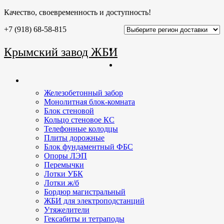
Качество, своевременность и доступность!
+7 (918) 68-58-815
Главная
Крымский завод ЖБИ
О заводе
Продукция
Железобетонный забор
Монолитная блок-комната
Блок стеновой
Кольцо стеновое КС
Телефонные колодцы
Плиты дорожные
Блок фундаментный ФБС
Опоры ЛЭП
Перемычки
Лотки УБК
Лотки ж/б
Бордюр магистральный
ЖБИ для электроподстанций
Утяжелители
Гексабиты и тетраподы