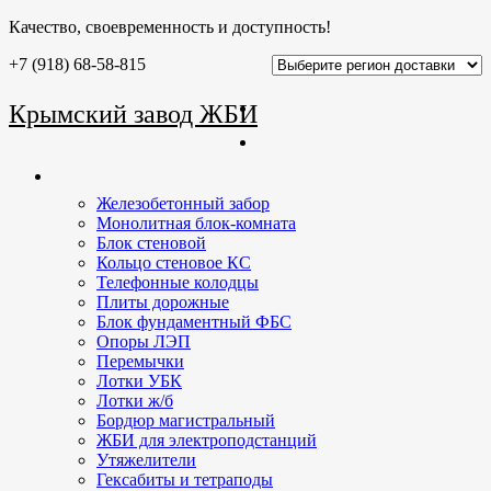
Качество, своевременность и доступность!
+7 (918) 68-58-815
Главная
Крымский завод ЖБИ
О заводе
Продукция
Железобетонный забор
Монолитная блок-комната
Блок стеновой
Кольцо стеновое КС
Телефонные колодцы
Плиты дорожные
Блок фундаментный ФБС
Опоры ЛЭП
Перемычки
Лотки УБК
Лотки ж/б
Бордюр магистральный
ЖБИ для электроподстанций
Утяжелители
Гексабиты и тетраподы